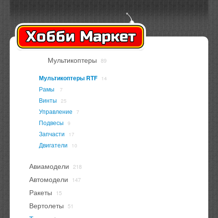
Оплата
Доставка
Контакты
Вход
Регистрация
Мультикоптеры
89
В корзине
нет товаров
Мультикоптеры RTF
14
Рамы
7
Винты
25
Управление
7
Подвесы
9
Запчасти
17
Двигатели
10
Авиамодели
218
Автомодели
147
Ракеты
15
Вертолеты
51