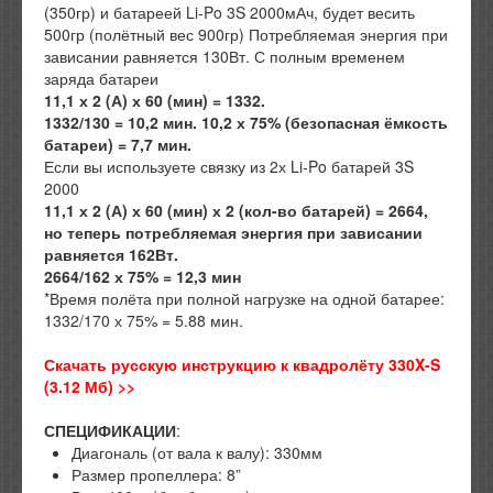
(350гр) и батареей Li-Po 3S 2000мАч, будет весить
500гр (полётный вес 900гр) Потребляемая энергия при
зависании равняется 130Вт. С полным временем
заряда батареи
11,1 х 2 (А) х 60 (мин) = 1332.
1332/130 = 10,2 мин. 10,2 х 75% (безопасная ёмкость
батареи) = 7,7 мин.
Если вы используете связку из 2х Li-Po батарей 3S
2000
11,1 х 2 (А) х 60 (мин) х 2 (кол-во батарей) = 2664,
но теперь потребляемая энергия при зависании
равняется 162Вт.
2664/162 х 75% = 12,3 мин
*Время полёта при полной нагрузке на одной батарее:
1332/170 х 75% = 5.88 мин.
Скачать русскую инструкцию к квадролёту 330X-S
(3.12 Мб) >>
СПЕЦИФИКАЦИИ
:
Диагональ (от вала к валу): 330мм
Размер пропеллера: 8”