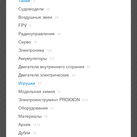
Танки
2
Судомодели
45
Воздушные змеи
29
FPV
9
Радиоуправление
43
Серво
79
Электроника
189
Аккумуляторы
107
Двигатели внутреннего сгорания
67
Двигатели электрические
24
Игрушки
20
Модельная химия
51
Электроинструмент PROXXON
219
Оборудование
61
Материалы
72
Архив
1419
Дубли
22