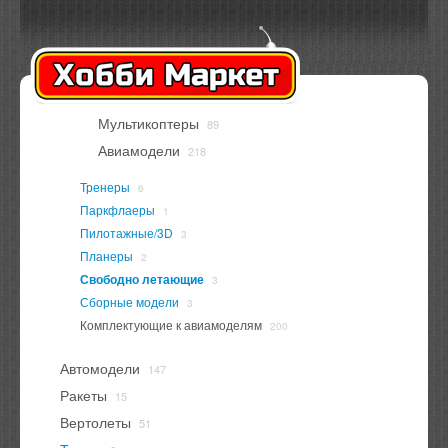
Оплата
Доставка
Контакты
Вход
Регистрация
Мультикоптеры
89
В корзине
нет товаров
Авиамодели
218
Тренеры
6
Паркфлаеры
1
Пилотажные/3D
3
Планеры
2
Свободно летающие
3
Сборные модели
3
Комплектующие к авиамоделям
200
Автомодели
147
Ракеты
15
Вертолеты
51