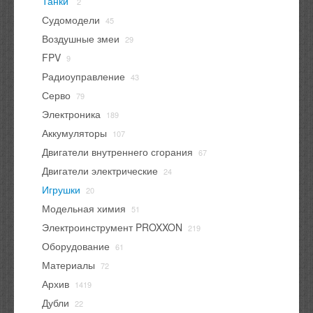
Танки
2
Судомодели
45
Воздушные змеи
29
FPV
9
Радиоуправление
43
Серво
79
Электроника
189
Аккумуляторы
107
Двигатели внутреннего сгорания
67
Двигатели электрические
24
Игрушки
20
Модельная химия
51
Электроинструмент PROXXON
219
Оборудование
61
Материалы
72
Архив
1419
Дубли
22