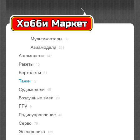
Оплата
Доставка
Контакты
Вход
Регистрация
Мультикоптеры
89
В корзине
нет товаров
Авиамодели
218
Автомодели
147
Ракеты
15
Вертолеты
51
Танки
2
Судомодели
45
Воздушные змеи
29
FPV
9
Радиоуправление
43
Серво
79
Электроника
189