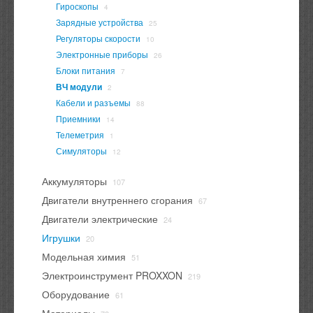
Гироскопы
4
Зарядные устройства
25
Регуляторы скорости
10
Электронные приборы
26
Блоки питания
7
ВЧ модули
2
Кабели и разъемы
88
Приемники
14
Телеметрия
1
Симуляторы
12
Аккумуляторы
107
Двигатели внутреннего сгорания
67
Двигатели электрические
24
Игрушки
20
Модельная химия
51
Электроинструмент PROXXON
219
Оборудование
61