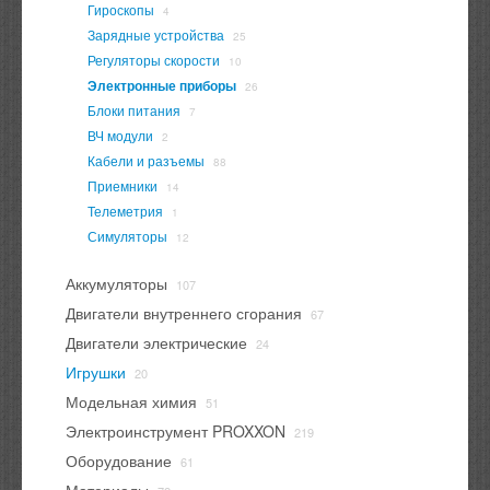
Гироскопы
4
Зарядные устройства
25
Регуляторы скорости
10
Электронные приборы
26
Блоки питания
7
ВЧ модули
2
Кабели и разъемы
88
Приемники
14
Телеметрия
1
Симуляторы
12
Аккумуляторы
107
Двигатели внутреннего сгорания
67
Двигатели электрические
24
Игрушки
20
Модельная химия
51
Электроинструмент PROXXON
219
Оборудование
61