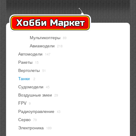
Оплата
Доставка
Контакты
Вход
Регистрация
Мультикоптеры
89
В корзине
нет товаров
Авиамодели
218
Автомодели
147
Ракеты
15
Вертолеты
51
Танки
2
Судомодели
45
Воздушные змеи
29
FPV
9
Радиоуправление
43
Серво
79
Электроника
189