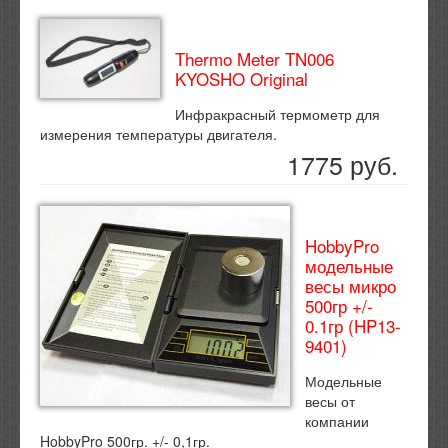
Thermo Meter TN006
KYOSHO Original
Инфракрасный термометр для
измерения температуры двигателя.
1775 руб.
HobbyPro
модельные
весы микро
500гр +/-
0.1гр (HP13-
9401)
Модельные
весы от
компании
HobbyPro 500гр. +/- 0,1гр.