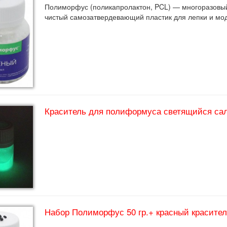
Полиморфус (поликапролактон, PCL) — многоразовый
чистый самозатвердевающий пластик для лепки и м
Краситель для полиформуса светящийся сала
Набор Полиморфус 50 гр.+ красный краситель