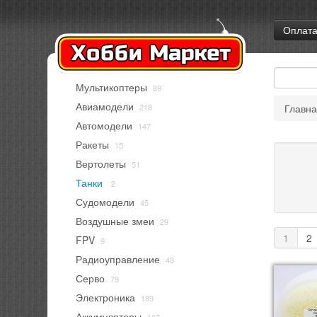
Оплат
Мультикоптеры
89
Авиамодели
218
Главн
Автомодели
147
Ракеты
15
Вертолеты
51
Танки
2
Судомодели
45
Воздушные змеи
29
1
2
FPV
9
Радиоуправление
43
Серво
79
Электроника
189
Аккумуляторы