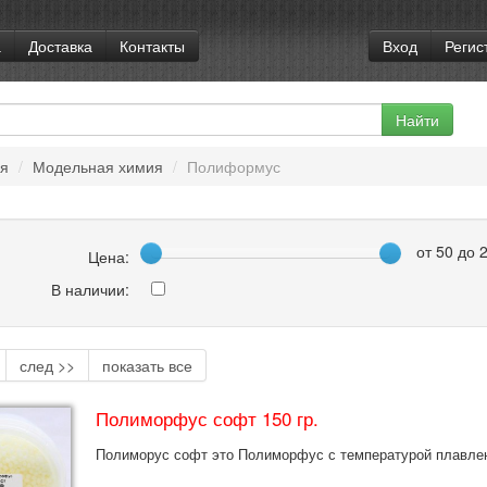
а
Доставка
Контакты
Вход
Регис
ая
/
Модельная химия
/
Полиформус
от
50
до
Цена:
В наличии:
след >>
показать все
Полиморфус софт 150 гр.
Полиморус софт это Полиморфус с температурой плавлен