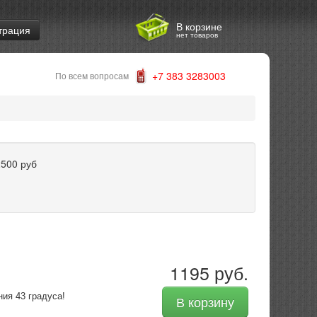
В корзине
трация
нет товаров
+7 383 3283003
По всем вопросам
2500
руб
1195 руб.
ия 43 градуса!
В корзину