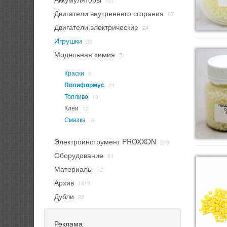
107
Двигатели внутреннего сгорания
67
Двигатели электрические
24
Игрушки
20
Модельная химия
51
Краски
0
Полиформус
24
Топливо
10
Клеи
12
Смазка
5
Электроинструмент PROXXON
219
Оборудование
61
Материалы
72
Архив
1419
Дубли
22
Реклама