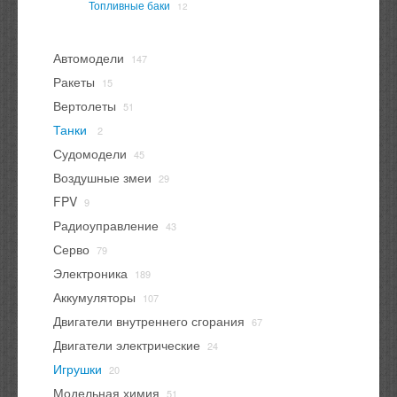
Топливные баки
12
Автомодели
147
Ракеты
15
Вертолеты
51
Танки
2
Судомодели
45
Воздушные змеи
29
FPV
9
Радиоуправление
43
Серво
79
Электроника
189
Аккумуляторы
107
Двигатели внутреннего сгорания
67
Двигатели электрические
24
Игрушки
20
Модельная химия
51