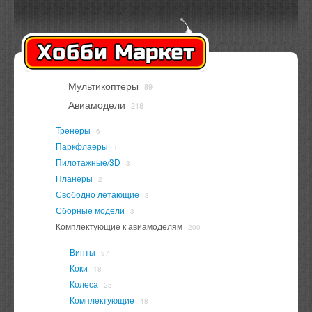
Оплата
Доставка
Контакты
Вход
Регистрация
Мультикоптеры
89
В корзине
нет товаров
Авиамодели
218
Тренеры
6
Паркфлаеры
1
Пилотажные/3D
3
Планеры
2
Свободно летающие
3
Сборные модели
3
Комплектующие к авиамоделям
200
Винты
97
Коки
18
Колеса
25
Комплектующие
48