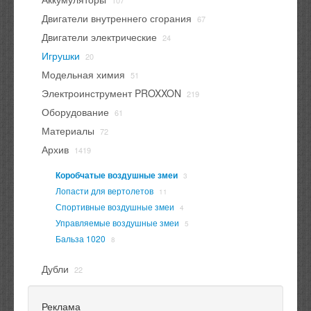
107
Двигатели внутреннего сгорания
67
Двигатели электрические
24
Игрушки
20
Модельная химия
51
Электроинструмент PROXXON
219
Оборудование
61
Материалы
72
Архив
1419
Коробчатые воздушные змеи
3
Лопасти для вертолетов
11
Спортивные воздушные змеи
4
Управляемые воздушные змеи
5
Бальза 1020
8
Дубли
22
Реклама