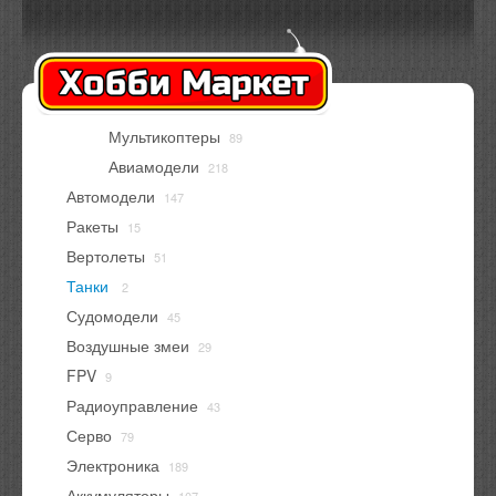
Оплата
Доставка
Контакты
Вход
Регистрация
Мультикоптеры
89
В корзине
нет товаров
Авиамодели
218
Автомодели
147
Ракеты
15
Вертолеты
51
Танки
2
Судомодели
45
Воздушные змеи
29
FPV
9
Радиоуправление
43
Серво
79
Электроника
189
Аккумуляторы