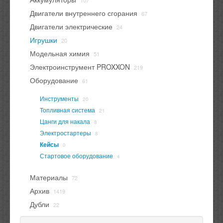
107
Двигатели внутреннего сгорания
67
Двигатели электрические
24
Игрушки
20
Модельная химия
51
Электроинструмент PROXXON
219
Оборудование
61
Инструменты
20
Топливная система
21
Цанги для накала
8
Электростартеры
8
Кейсы
0
Стартовое оборудование
4
Материалы
72
Архив
1419
Дубли
22