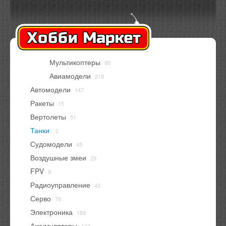
Оплата
Доставка
Контакты
Вход
Регистрация
Мультикоптеры
89
В корзине
нет товаров
Авиамодели
218
Автомодели
147
Ракеты
15
Вертолеты
51
Танки
2
Судомодели
45
Воздушные змеи
29
FPV
9
Радиоуправление
43
Серво
79
Электроника
189
Аккумуляторы