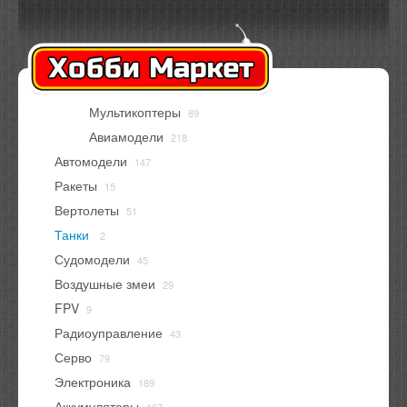
Оплата
Доставка
Контакты
Вход
Регистрация
Мультикоптеры
89
В корзине
нет товаров
Авиамодели
218
Автомодели
147
Ракеты
15
Вертолеты
51
Танки
2
Судомодели
45
Воздушные змеи
29
FPV
9
Радиоуправление
43
Серво
79
Электроника
189
Аккумуляторы