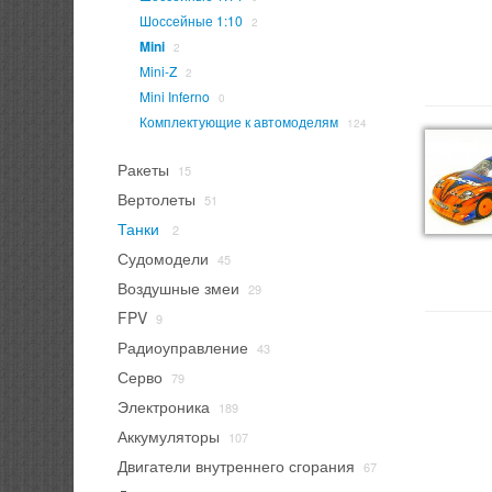
Шоссейные 1:10
2
Mini
2
Mini-Z
2
Mini Inferno
0
Комплектующие к автомоделям
124
Ракеты
15
Вертолеты
51
Танки
2
Судомодели
45
Воздушные змеи
29
FPV
9
Радиоуправление
43
Серво
79
Электроника
189
Аккумуляторы
107
Двигатели внутреннего сгорания
67