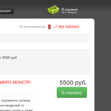
В корзине
трация
нет товаров
+7 383 3283003
По всем вопросам
о
5500
руб
5500 руб.
 МИКРО МОНСТР-
В корзину
 огромного успеха
ини-моделей от
 ящике стола и даже