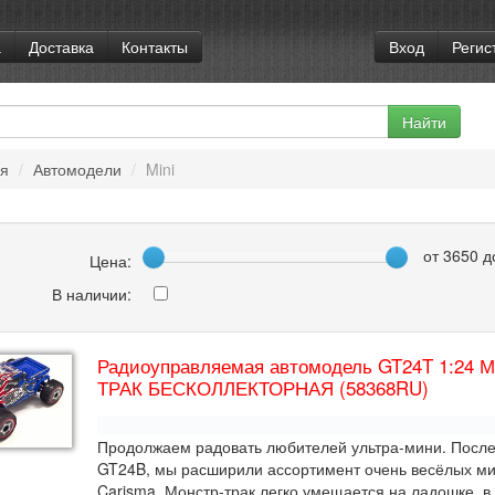
а
Доставка
Контакты
Вход
Регис
ая
/
Автомодели
/
Mini
от
3650
д
Цена:
В наличии:
Радиоуправляемая автомодель GT24T 1:24
ТРАК БЕСКОЛЛЕКТОРНАЯ (58368RU)
Продолжаем радовать любителей ультра-мини. После
GT24B, мы расширили ассортимент очень весёлых м
Carisma. Монстр-трак легко умещается на ладошке, в