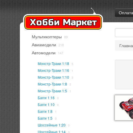
Оплат
Мультикоптеры
89
Авиамодели
218
Главн
Автомодели
147
Монстр-Траки 1:18
5
Монстр-Траки 1:16
1
Монстр-Траки 1:10
3
Монстр-Траки 1:8
2
Монстр-Траки 1:5
1
Багги 1:16
0
Багги 1:10
4
Багги 1:8
1
Багги 1:5
0
Шоссейные 1:20
0
Шоссейные 1:14
0