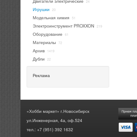
Двигатели электрические
24
Игрушки
20
Модельная химия
51
Электроинструмент PROXXON
219
Оборудование
61
Материалы
72
Архив
1419
Дубли
22
Реклама
«Хобби маркет» г.Новосибирск
ул.Инженерная, 4а, оф.524
тел.: +7 (951) 392 1632