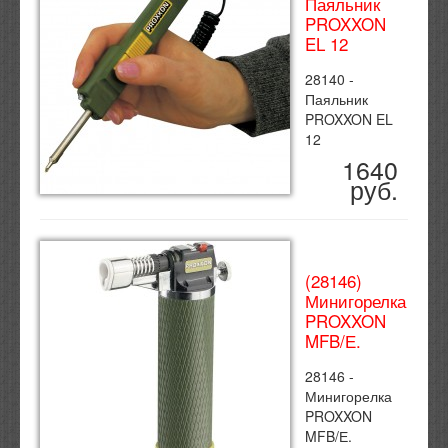
Паяльник
PROXXON
EL 12
28140 -
Паяльник
PROXXON EL
12
1640
руб.
(28146)
Минигорелка
PROXXON
MFB/Е.
28146 -
Минигорелка
PROXXON
MFB/Е.