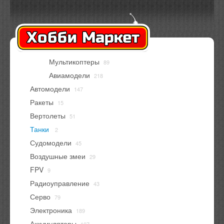
Оплата
Доставка
Контакты
Вход
Регистрация
Мультикоптеры
89
В корзине
нет товаров
Авиамодели
218
Автомодели
147
Ракеты
15
Вертолеты
51
Танки
2
Судомодели
45
Воздушные змеи
29
FPV
9
Радиоуправление
43
Серво
79
Электроника
189
Аккумуляторы